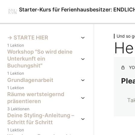
Starter-Kurs für Ferienhausbesitzer: END
Next
Previous
Und so g
-> STARTE HIER
He
1 Lektion
Workshop "So wird deine
Unterkunft ein
Buchungshit"
YO
1 Lektion
Plea
Grundlagenarbeit
1 Lektion
Räume wertsteigernd
Ta
präsentieren
3 Lektionen
Deine Styling-Anleitung –
Schritt für Schritt
1 Lektion