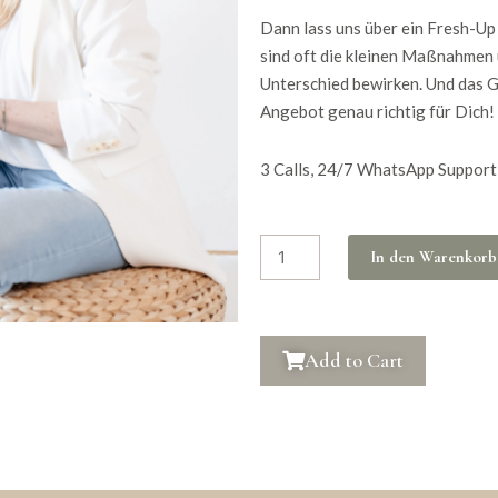
Dann lass uns über ein Fresh-Up
sind oft die kleinen Maßnahmen
Unterschied bewirken. Und das G
Angebot genau richtig für Dich!
3 Calls, 24/7 WhatsApp Support,
Fresh-
In den Warenkorb
Up
Konzept
inkl.
3D
Add to Cart
Grundriss
deiner
FeWo
Menge