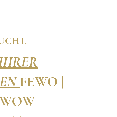
BUCHT.
 IHRER
LEN
FEWO |
T WOW