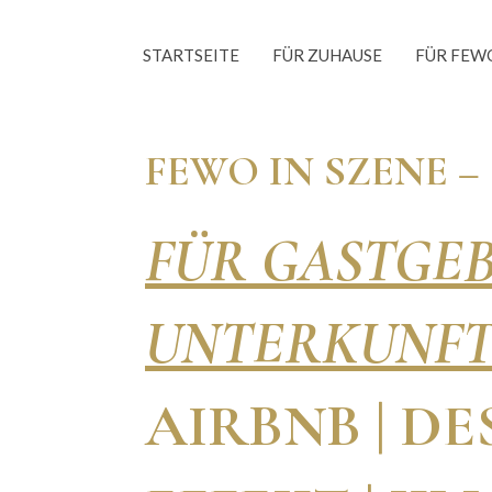
Skip
to
STARTSEITE
FÜR ZUHAUSE
FÜR FEW
content
FEWO IN SZENE –
FÜR GASTGEB
UNTERKUNFT
AIRBNB | D