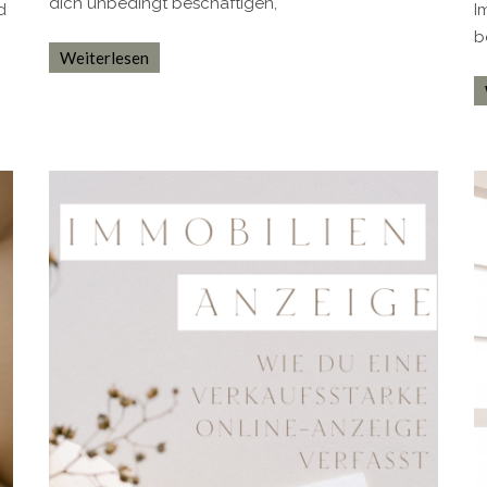
dich unbedingt beschäftigen,
d
I
b
Weiterlesen