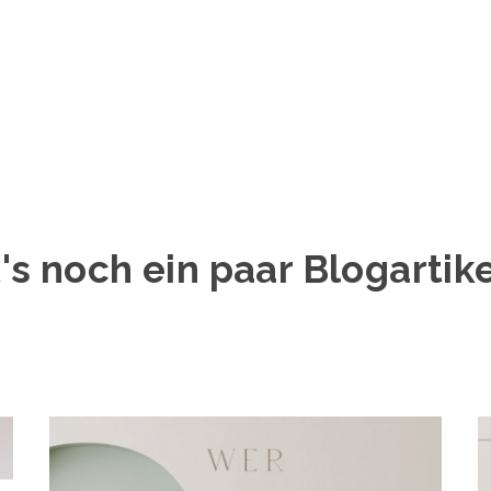
t's noch ein paar Blogartik
Page
Page